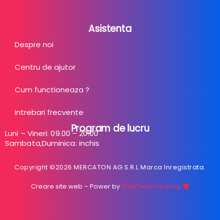
Asistenta
Despre noi
Centru de ajutor
Cum functioneaza ?
Intrebari frecvente
Program de lucru
Luni – Vineri: 09.00 – 20:00
Sambata,Duminica: inchis
Copyright ©2026 MERCATON AG S.R.L Marca Inregistrata.
Creare site web
– Power by
WebTeam Hosting