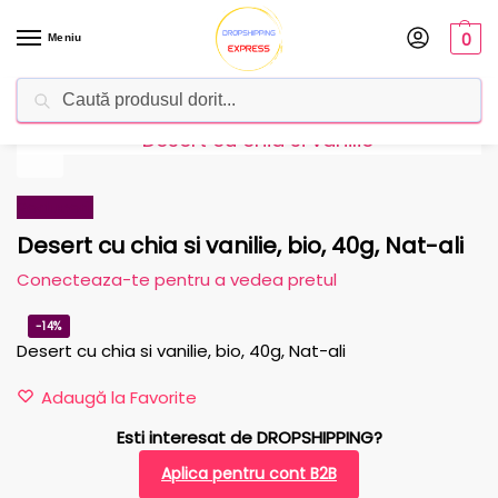
0
Meniu
Caută
Dropshipping Romania
Furnizorul tău de produse
Reduceri!
Desert cu chia si vanilie, bio, 40g, Nat-ali
Conecteaza-te pentru a vedea pretul
-14%
Desert cu chia si vanilie, bio, 40g, Nat-ali
Adaugă la Favorite
Esti interesat de DROPSHIPPING?
Aplica pentru cont B2B