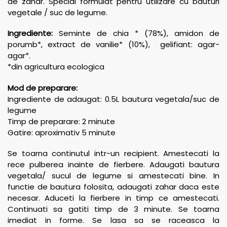
de zahar. Special formulat pentru utilizare cu bauturi
vegetale / suc de legume.
Ingrediente:
Seminte de chia * (78%), amidon de
porumb*, extract de vanilie* (10%), gelifiant: agar-
agar*.
*din agricultura ecologica
Mod de preparare:
Ingrediente de adaugat: 0.5L bautura vegetala/suc de
legume
Timp de preparare: 2 minute
Gatire: aproximativ 5 minute
Se toarna continutul intr-un recipient. Amestecati la
rece pulberea inainte de fierbere. Adaugati bautura
vegetala/ sucul de legume si amestecati bine. In
functie de bautura folosita, adaugati zahar daca este
necesar. Aduceti la fierbere in timp ce amestecati.
Continuati sa gatiti timp de 3 minute. Se toarna
imediat in forme. Se lasa sa se raceasca la