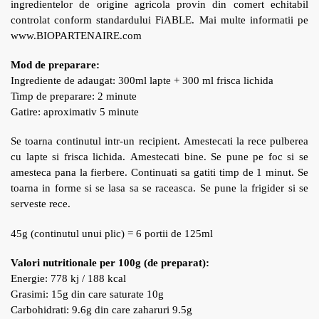
ingredientelor de origine agricola provin din comert echitabil
controlat conform standardului FiABLE. Mai multe informatii pe
www.BIOPARTENAIRE.com
Mod de preparare:
Ingrediente de adaugat: 300ml lapte + 300 ml frisca lichida
Timp de preparare: 2 minute
Gatire: aproximativ 5 minute
Se toarna continutul intr-un recipient. Amestecati la rece pulberea
cu lapte si frisca lichida. Amestecati bine. Se pune pe foc si se
amesteca pana la fierbere. Continuati sa gatiti timp de 1 minut. Se
toarna in forme si se lasa sa se raceasca. Se pune la frigider si se
serveste rece.
45g (continutul unui plic) = 6 portii de 125ml
Valori nutritionale per 100g
(de preparat)
:
Energie: 778 kj / 188 kcal
Grasimi: 15g din care saturate 10g
Carbohidrati: 9.6g din care zaharuri 9.5g