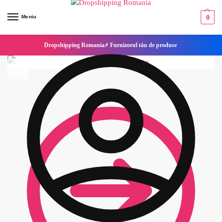
Meniu
0
Dropshipping Romania⚡ Furnizorul tău de produse