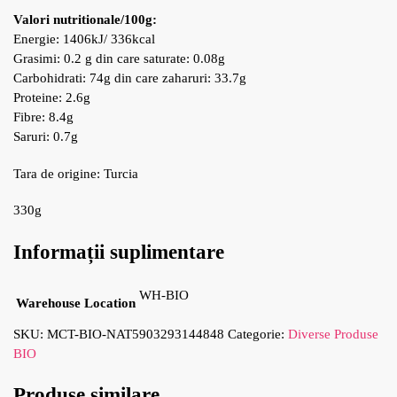
Valori nutritionale/100g:
Energie: 1406kJ/ 336kcal
Grasimi: 0.2 g din care saturate: 0.08g
Carbohidrati: 74g din care zaharuri: 33.7g
Proteine: 2.6g
Fibre: 8.4g
Saruri: 0.7g
Tara de origine: Turcia
330g
Informații suplimentare
WH-BIO
Warehouse Location
SKU:
MCT-BIO-NAT5903293144848
Categorie:
Diverse Produse
BIO
Produse similare