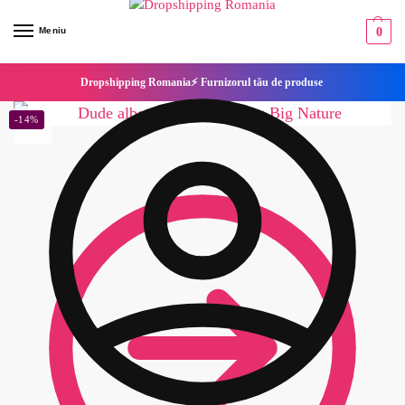
Meniu
0
Dropshipping Romania⚡ Furnizorul tău de produse
-14%