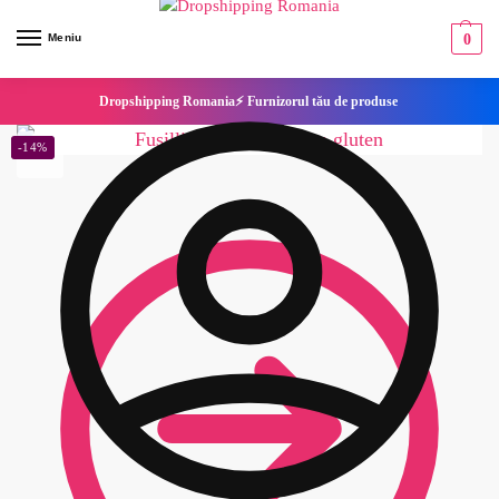
Meniu
0
Dropshipping Romania⚡ Furnizorul tău de produse
-14%