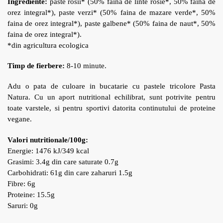
Ingrediente:
paste rosii* (50% faina de linte rosie*, 50% faina de
orez integral*), paste verzi* (50% faina de mazare verde*, 50%
faina de orez integral*), paste galbene* (50% faina de naut*, 50%
faina de orez integral*).
*din agricultura ecologica
Timp de fierbere:
8-10 minute.
Adu o pata de culoare in bucatarie cu pastele tricolore Pasta
Natura. Cu un aport nutritional echilibrat, sunt potrivite pentru
toate varstele, si pentru sportivi datorita continutului de proteine
vegane.
Valori nutritionale/100g:
Energie: 1476 kJ/349 kcal
Grasimi: 3.4g din care saturate 0.7g
Carbohidrati: 61g din care zaharuri 1.5g
Fibre: 6g
Proteine: 15.5g
Saruri: 0g