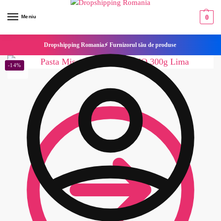
Meniu
0
Dropshipping Romania⚡ Furnizorul tău de produse
-14%