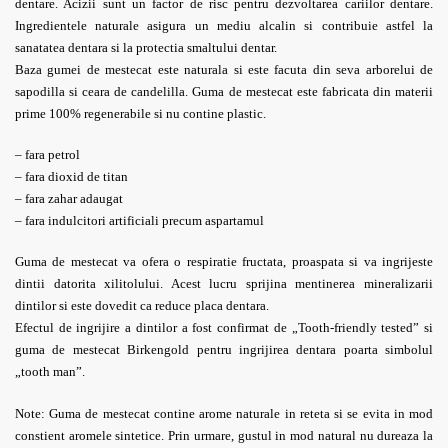
dentare. Acizii sunt un factor de risc pentru dezvoltarea cariilor dentare.
Ingredientele naturale asigura un mediu alcalin si contribuie astfel la
sanatatea dentara si la protectia smaltului dentar.
Baza gumei de mestecat este naturala si este facuta din seva arborelui de
sapodilla si ceara de candelilla. Guma de mestecat este fabricata din materii
prime 100% regenerabile si nu contine plastic.
– fara petrol
– fara dioxid de titan
– fara zahar adaugat
– fara indulcitori artificiali precum aspartamul
Guma de mestecat va ofera o respiratie fructata, proaspata si va ingrijeste
dintii datorita xilitolului. Acest lucru sprijina mentinerea mineralizarii
dintilor si este dovedit ca reduce placa dentara.
Efectul de ingrijire a dintilor a fost confirmat de „Tooth-friendly tested” si
guma de mestecat Birkengold pentru ingrijirea dentara poarta simbolul
„tooth man”.
Note: Guma de mestecat contine arome naturale in reteta si se evita in mod
constient aromele sintetice. Prin urmare, gustul in mod natural nu dureaza la