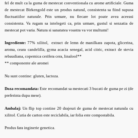
fel de mult ca la guma de mestecat conventionala cu arome artificiale. Guma
de mestecat Birkengold este un produs natural, consistenta sa fiind supusa
fluctuatiilor naturale. Prin urmare, nu fiecare lot poate avea aceeasi
consistenta. Va rugam sa intelegeti ca, prin urmare, gustul si senzatia de
mestecat pot varia. Natura si sanatatea voastra va vor multumi!
Ingrediente:
77%
xilitol, extract de lemn de manilkara zapota, glicerina,
aroma, ceara candelilla, gyma acacia senegal, acid citric, extract de stevia
rebaudiana, copernica cerifera cera, linalool**
** componente ale aromei
Nu sunt contine: gluten, lactoza.
Doza recomandata:
Este recomandat sa mestecati 3 bucati de guma pe zi (de
preferinta dupa mese).
Ambalaj:
Un flip top contine 20 drajeuri de guma de mestecat naturala cu
xilitol. Cutia de carton este reciclabila, iar folia este compostabila.
Produs fara inginerie genetica.