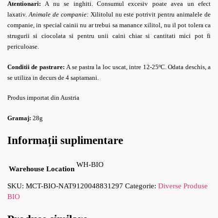
Atentionari:
A nu se inghiti. Consumul excesiv poate avea un efect
laxativ.
Animale de companie:
Xilitolul nu este potrivit pentru animalele de
companie, in special cainii nu ar trebui sa manance xilitol, nu il pot tolera ca
strugurii si ciocolata si pentru unii caini chiar si cantitati mici pot fi
periculoase.
Conditii de pastrare:
A se pastra la loc uscat, intre 12-25ºC. Odata deschis, a
se utiliza in decurs de 4 saptamani.
Produs importat din Austria
Gramaj:
28g
Informații suplimentare
WH-BIO
Warehouse Location
SKU:
MCT-BIO-NAT9120048831297
Categorie:
Diverse Produse
BIO