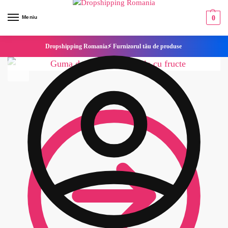
Meniu
0
Dropshipping Romania⚡ Furnizorul tău de produse