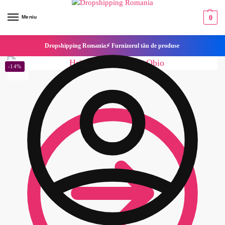
Meniu
0
Dropshipping Romania⚡ Furnizorul tău de produse
-14%