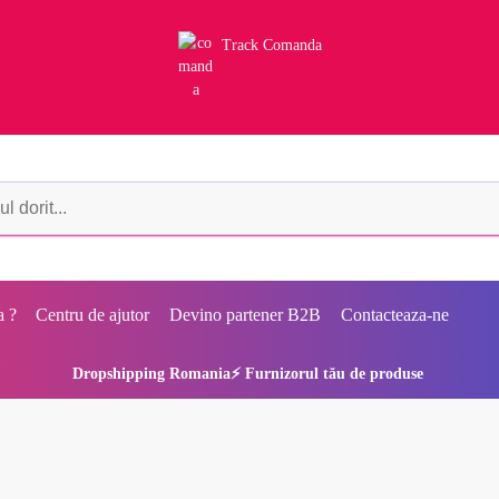
Track Comanda
a ?
Centru de ajutor
Devino partener B2B
Contacteaza-ne
Dropshipping Romania⚡ Furnizorul tău de produse