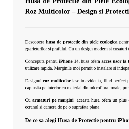
Husa de Protectie din Piele Ecol
Roz Multicolor – Design si Protec
Descopera
husa de protectie din piele ecologica
pent
zgarieturilor si prafului. Cu un design modern si cusaturi
Conceputa pentru
iPhone 14
, husa ofera
acces usor la t
utilizare rapida. Marginile moi permit o instalare si indepar
Designul
roz multicolor
iese in evidenta, fiind perfect 
captusita pe interior cu material din microfibra moale, p
Cu
armaturi pe margini
, aceasta husa ofera un plus d
ecranul si camera de pe o suprafata plana.
De ce sa alegi Husa de Protectie pentru iPh