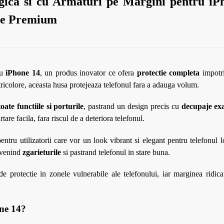
ogica si cu Armaturi pe Margini pentru iP
tie Premium
ru
iPhone 14
, un produs inovator ce ofera
protectie completa
impotri
 tricolore, aceasta husa protejeaza telefonul fara a adauga volum.
oate functiile si porturile
, pastrand un design precis cu
decupaje ex
tare facila, fara riscul de a deteriora telefonul.
pentru utilizatorii care vor un look vibrant si elegant pentru telefonul 
revenind
zgarieturile
si pastrand telefonul in stare buna.
e protectie in zonele vulnerabile ale telefonului, iar marginea ridica
one 14?