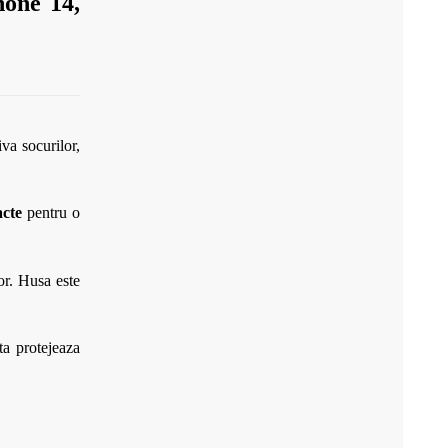
hone 14,
va socurilor,
acte
pentru o
lor. Husa este
ta protejeaza