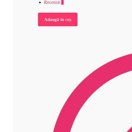
Recenzii
0
Adaugă în coș