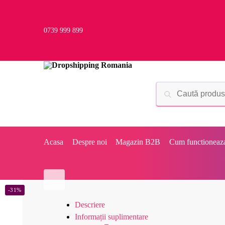
0739 999 899
Acasa
Despre noi
Magazin B2B
Cum functioneaz
-31%
Descriere
Informații suplimentare