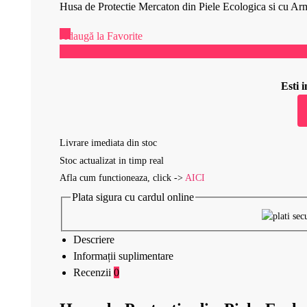
Husa de Protectie Mercaton din Piele Ecologica si cu Ar
Adaugă la Favorite
Acest produs se vinde rapid!
Esti
Livrare imediata din stoc
Stoc actualizat in timp real
Afla cum functioneaza, click ->
AICI
Plata sigura cu cardul online
Descriere
Informații suplimentare
Recenzii
0