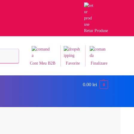
Retur Produse
Caută
Cont Meu B2B
Favorite
Finalizare
0.00
lei
0