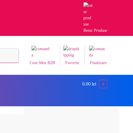
Retur Produse
Caută
Cont Meu B2B
Favorite
Finalizare
0.00
lei
0