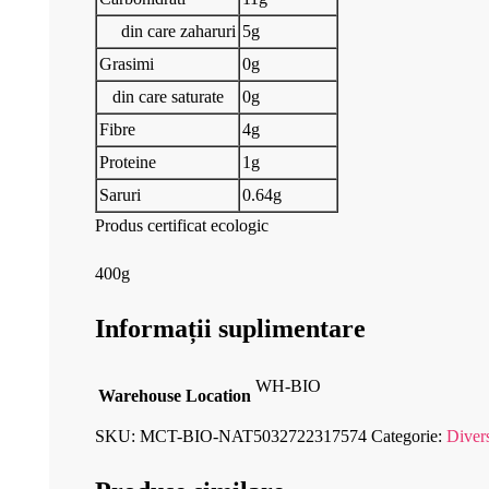
din care zaharuri
5g
Grasimi
0g
din care saturate
0g
Fibre
4g
Proteine
1g
Saruri
0.64g
Produs certificat ecologic
400g
Informații suplimentare
WH-BIO
Warehouse Location
SKU:
MCT-BIO-NAT5032722317574
Categorie:
Diver