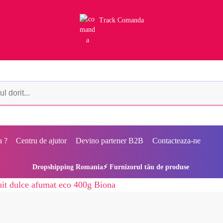
Track Comanda
a ?
Centru de ajutor
Devino partener B2B
Contacteaza-ne
Dropshipping Romania⚡ Furnizorul tău de produse