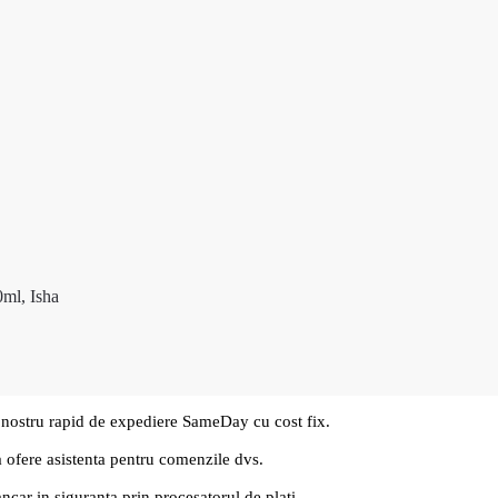
0ml, Isha
 nostru rapid de expediere SameDay cu cost fix.
a ofere asistenta pentru comenzile dvs.
ancar in siguranta prin procesatorul de plati.