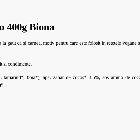
co 400g Biona
 la gatit ca si carnea, motiv pentru care este folosit in retetele vegane 
it si condimente.
 tamarind*, boia*), apa, zahar de cocos* 3.5%, sos amino de coc
m*.