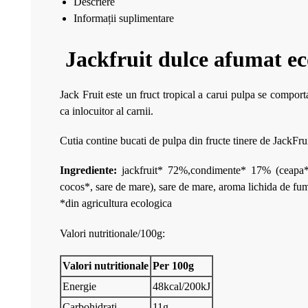
Descriere
Informații suplimentare
Jackfruit dulce afumat e
Jack Fruit este un fruct tropical a carui pulpa se comporta
ca inlocuitor al carnii.
Cutia contine bucati de pulpa din fructe tinere de JackFru
Ingrediente:
jackfruit* 72%,condimente* 17% (ceapa*,
cocos*, sare de mare), sare de mare, aroma lichida de fu
*din agricultura ecologica
Valori nutritionale/100g:
Valori nutritionale
Per 100g
Energie
48kcal/200kJ
Carbohidrati
11g