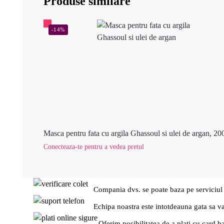
Produse similare
-14%
Masca pentru fata cu argila Ghassoul si ulei de argan, 20
Conecteaza-te pentru a vedea pretul
Compania dvs. se poate baza pe serviciul
Echipa noastra este intotdeauna gata sa v
Oferim posibilitatea de a plati cu card b