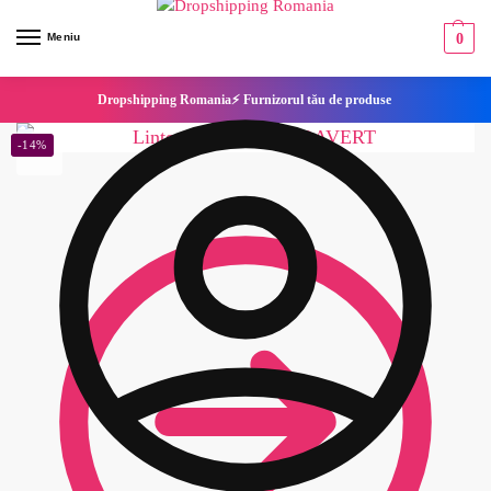
Meniu
0
Dropshipping Romania⚡ Furnizorul tău de produse
-14%