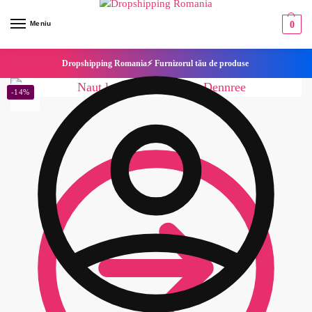
Meniu
0
Dropshipping Romania⚡ Furnizorul tău de produse
-14%