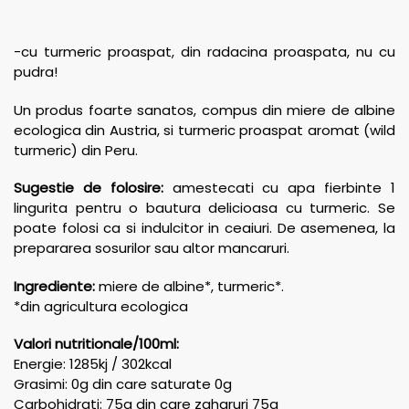
-cu turmeric proaspat, din radacina proaspata, nu cu
pudra!
Un produs foarte sanatos, compus din miere de albine
ecologica din Austria, si turmeric proaspat aromat (wild
turmeric) din Peru.
Sugestie de folosire:
amestecati cu apa fierbinte 1
lingurita pentru o bautura delicioasa cu turmeric. Se
poate folosi ca si indulcitor in ceaiuri. De asemenea, la
prepararea sosurilor sau altor mancaruri.
Ingrediente:
miere de albine*, turmeric*.
*din agricultura ecologica
Valori nutritionale/100ml:
Energie: 1285kj / 302kcal
Grasimi: 0g din care saturate 0g
Carbohidrati: 75g din care zaharuri 75g