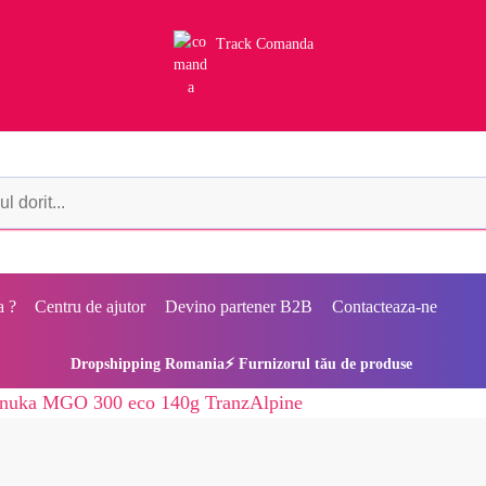
Track Comanda
a ?
Centru de ajutor
Devino partener B2B
Contacteaza-ne
Dropshipping Romania⚡ Furnizorul tău de produse