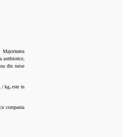
 Majoritatea
 antibiotice,
ina din surse
/ kg, este in
 cu compania