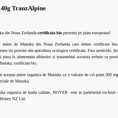
40g TranzAlpine
uka din Noua Zeelanda
certificata bio
prezenta pe piata europeana!
de miere de Manuka din Noua Zeelanda care detine certificare bio.
na nu provine din apicultura ecologica certificata. Fara pesticide, fara
i pana la alimentatia albinelor si tratamentul acestora trebuie sa prov
Manuka, certificata bio.
 in aceasta miere organica de Manuka cu o valoare de cel putin 300 mg 
speciale de Manuka.
uka organica de inalta calitate, HOYER este in parteneriat exclusiv
ineHoney NZ Ltd.