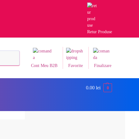
Retur Produse
Caută
Cont Meu B2B
Favorite
Finalizare
0.00
lei
0