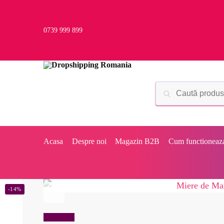
0739 999 899
Acasa
Despre noi
Magazin B2B
Cum functioneaz
-14%
Reduceri!