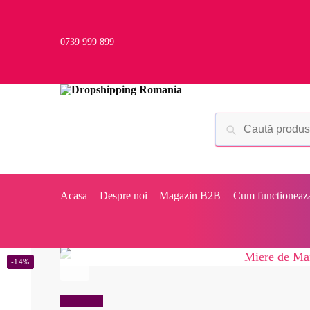
0739 999 899
Acasa
Despre noi
Magazin B2B
Cum functioneaz
-14%
Reduceri!