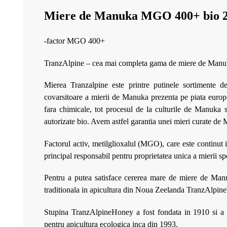
Miere de Manuka MGO 400+ bio 2
-factor MGO 400+
TranzAlpine – cea mai completa gama de miere de Man
Mierea Tranzalpine este printre putinele sortimente 
covarsitoare a mierii de Manuka prezenta pe piata europea
fara chimicale, tot procesul de la culturile de Manuka s
autorizate bio. Avem astfel garantia unei mieri curate de 
Factorul activ, metilglioxalul (MGO), care este continut
principal responsabil pentru proprietatea unica a mierii 
Pentru a putea satisface cererea mare de miere de Man
traditionala in apicultura din Noua Zeelanda TranzAlp
Stupina TranzAlpineHoney a fost fondata in 1910 si a fos
pentru apicultura ecologica inca din 1993.