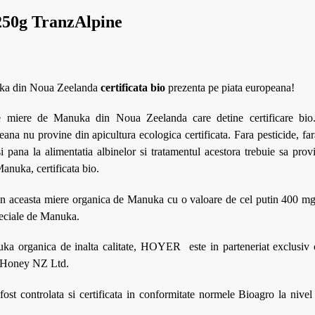
50g TranzAlpine
uka din Noua Zeelanda
certificata bio
prezenta pe piata europeana!
de miere de Manuka din Noua Zeelanda care detine certificare bio.
na nu provine din apicultura ecologica certificata. Fara pesticide, fara
i pana la alimentatia albinelor si tratamentul acestora trebuie sa prov
Manuka, certificata bio.
 in aceasta miere organica de Manuka cu o valoare de cel putin 400 mg 
speciale de Manuka.
uka organica de inalta calitate, HOYER este in parteneriat exclusiv
ineHoney NZ Ltd.
t controlata si certificata in conformitate normele Bioagro la nivel 