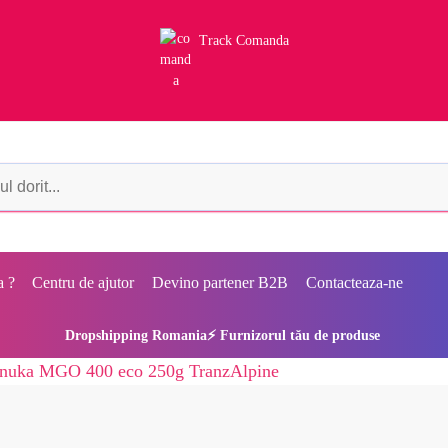
Track Comanda
a ?
Centru de ajutor
Devino partener B2B
Contacteaza-ne
Dropshipping Romania⚡ Furnizorul tău de produse