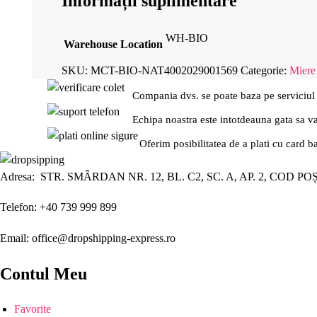
Informații suplimentare
WH-BIO
Warehouse Location
SKU:
MCT-BIO-NAT4002029001569
Categorie:
Miere
Compania dvs. se poate baza pe serviciul
Echipa noastra este intotdeauna gata sa v
Oferim posibilitatea de a plati cu card b
Adresa: STR. SMÂRDAN NR. 12, BL. C2, SC. A, AP. 2, COD PO
Telefon: +40 739 999 899
Email: office@dropshipping-express.ro
Contul Meu
Favorite