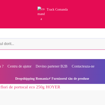
Track Comanda
a ?
Centru de ajutor
Devino partener B2B
Contacteaza-ne
Dropshipping Romania⚡ Furnizorul tău de produse