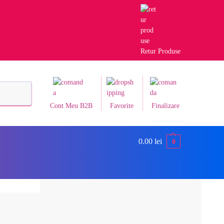
Retur Produse
Caută
Cont Meu B2B
Favorite
Finalizare
0.00
lei
0