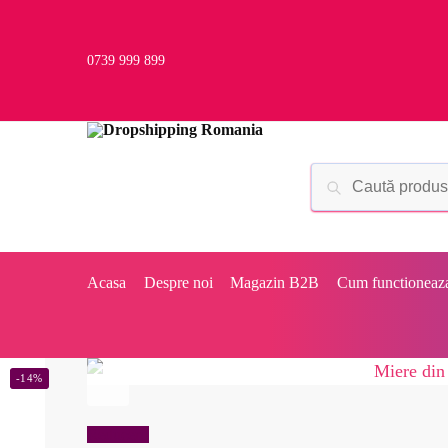
0739 999 899
Acasa
Despre noi
Magazin B2B
Cum functioneaz
-14%
Reduceri!