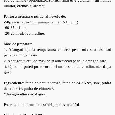
suc de lamaie (optional).Rezultatul final este garantat – un humus
uimitor, cremos si aromat.
Pentru a prepara o portie, ai nevoie de:
-50g de mix pentru hummus (aprox. 5 linguri)
-60-65 ml apa
-20-25ml ulei de masline.
Mod de preparare:
1. Adaugati apa la temperatura camerei peste mix si amestecati
pana la omogenizare
2. Adaugati uleiul de masline si amestecati pana la omogenizare
3. Optional puteti pune suc de lamaie sau alte condimente, dupa
gust.
Ingrediente:
faina de naut coapta*, faina de
SUSAN
*, sare, pudra
de usturoi*, pudra de chimen*.
*din agricultura ecologica
Poate contine urme de
arahide
,
nuci
sau
sulfiti
.