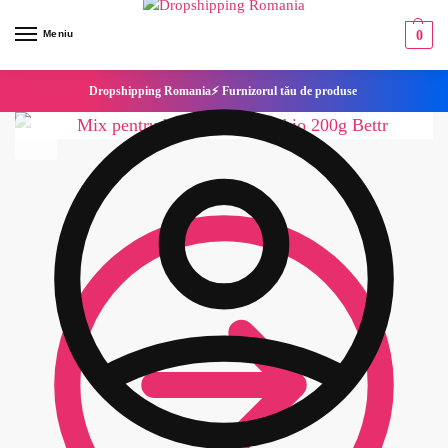
Meniu
0
Dropshipping Romania⚡ Furnizorul tău de produse