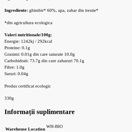
Ingrediente:
ghimbir* 60%, apa, zahar din trestie*
*din agricultura ecologica
Valori nutritionale/100g:
Energie: 1242kj / 292kcal
Proteine: 0.1g
Grasimi: 0.01g din care saturate 10.0g
Carbohidrati: 73.7g din care zaharuri 70.1g
Fibre: 1.0g
Saruri: 0.04g
Produs certificat ecologic
330g
Informații suplimentare
WH-BIO
Warehouse Location