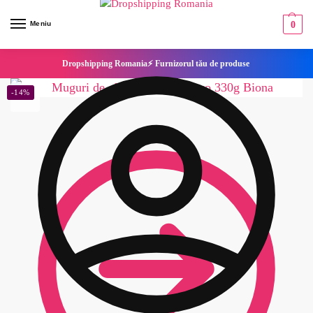
Meniu
0
Dropshipping Romania⚡ Furnizorul tău de produse
-14%