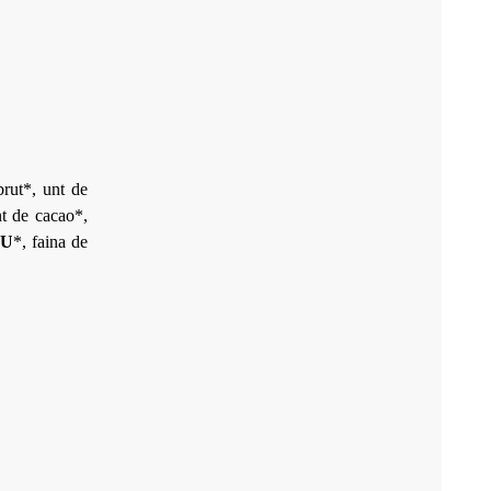
rut*, unt de
nt de cacao*,
AU
*, faina de