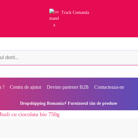
Track Comanda
a ?
Centru de ajutor
Devino partener B2B
Contacteaza-ne
Dropshipping Romania⚡ Furnizorul tău de produse