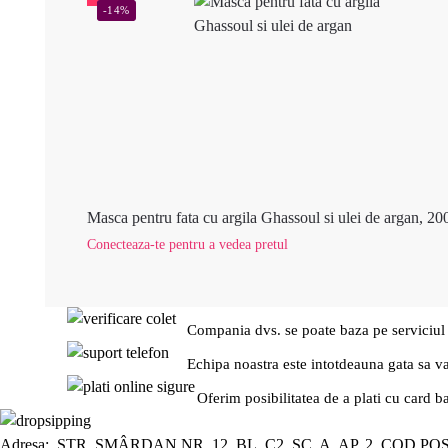
-14%
Masca pentru fata cu argila Ghassoul si ulei de argan, 20
Conecteaza-te pentru a vedea pretul
Compania dvs. se poate baza pe serviciul
Echipa noastra este intotdeauna gata sa v
Oferim posibilitatea de a plati cu card b
Adresa: STR. SMÂRDAN NR. 12, BL. C2, SC. A, AP. 2, COD PO