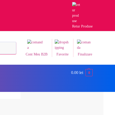
Retur Produse
Caută
Cont Meu B2B
Favorite
Finalizare
0.00
lei
0