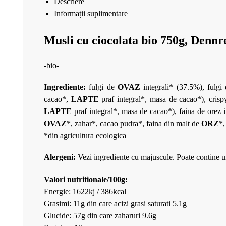
Descriere
Informații suplimentare
Musli cu ciocolata bio 750g, Dennr
-bio-
Ingrediente:
fulgi de
OVAZ
integrali* (37.5%), fulgi
cacao*,
LAPTE
praf integral*, masa de cacao*), crisp
LAPTE
praf integral*, masa de cacao*), faina de orez 
OVAZ
*, zahar*, cacao pudra*, faina din malt de
ORZ
*,
*din agricultura ecologica
Alergeni:
Vezi ingrediente cu majuscule. Poate contine urm
Valori nutritionale/100g:
Energie: 1622kj / 386kcal
Grasimi: 11g din care acizi grasi saturati 5.1g
Glucide: 57g din care zaharuri 9.6g