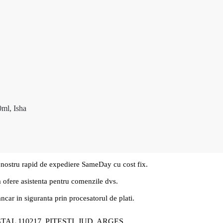
0ml, Isha
 nostru rapid de expediere SameDay cu cost fix.
a ofere asistenta pentru comenzile dvs.
ancar in siguranta prin procesatorul de plati.
ȘTAL 110217, PITEȘTI, JUD. ARGEȘ