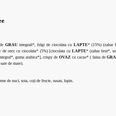
ee
 de
GRAU
integrali*, fulgi de ciocolata cu
LAPTE
* (15%) (zahar b
y de orez cu ciocolata* (5%) [ciocolata cu
LAPTE
* (zahar brut*, u
integral*, guma arabica*], crispy de
OVAZ
cu cacao* ( faina de
GR
 sare de mare).
e de nuci, soia, coji de fructe, susan, lupin.