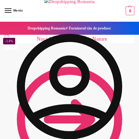
Meniu
0
Dropshipping Romania⚡ Furnizorul tău de produse
-14%