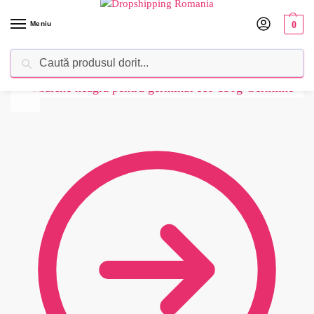
Meniu
0
Caută
Dropshipping Romania⚡ Furnizorul tău de produse