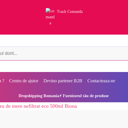
Track Comanda
a ?
Centru de ajutor
Devino partener B2B
Contacteaza-ne
Dropshipping Romania⚡ Furnizorul tău de produse