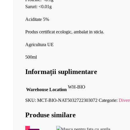
Saruri: <0.01g
Aciditate 5%
Produs certificat ecologic, ambalat in sticla.
Agricultura UE
500ml
Informații suplimentare
WH-BIO
Warehouse Location
SKU:
MCT-BIO-NAT5032722303072
Categorie:
Diver
Produse similare