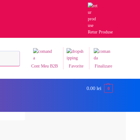
Retur Produse
Caută
Cont Meu B2B
Favorite
Finalizare
0.00
lei
0