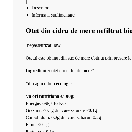
Descriere
Informații suplimentare
Otet din cidru de mere nefiltrat bi
-nepasteurizat, raw-
Otetul este obtinut din suc de mere obtinut prin presare la
Ingrediente:
otet din cidru de mere*
*din agricultura ecologica
Valori nutritionale/100g:
Energie: 69kj/ 16 Kcal
Grasimi: <0.1g din care saturate <0.1g
Carbohidrati: 0.2g din care zaharuri 0.2g
Fibre: <0.1g
Proteine: <0.1g