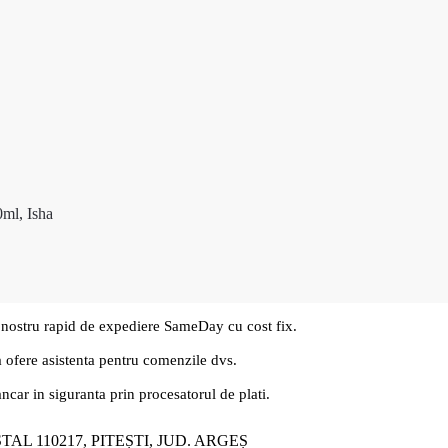
0ml, Isha
 nostru rapid de expediere SameDay cu cost fix.
a ofere asistenta pentru comenzile dvs.
ancar in siguranta prin procesatorul de plati.
ȘTAL 110217, PITEȘTI, JUD. ARGEȘ