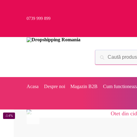
0739 999 899
Acasa
Despre noi
Magazin B2B
Cum functioneaz
-14%