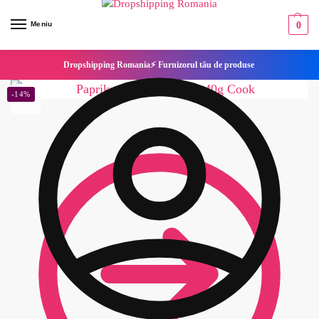
Meniu
0
Dropshipping Romania⚡ Furnizorul tău de produse
-14%