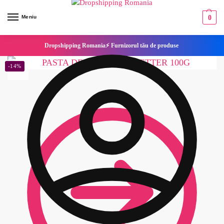
Meniu
0
Dropshipping Romania⚡ Furnizorul tău de produse
-14%