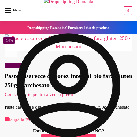
Meniu
0
Dropshipping Romania⚡ Furnizorul tău de produse
-14%
Reduceri!
Paste casarecce din orez integral bio fara gluten
250g Marchesato
Conecteaza-te pentru a vedea pretul
Paste casarecce din orez integral bio fara gluten 250g Marchesato
Adaugă la Favorite
Esti interesat de DROPSHIPPING?