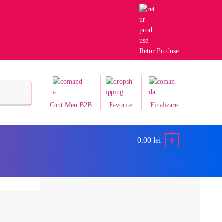
Retur Produse
Caută
Cont Meu B2B
Favorite
Finalizare
0.00
lei
0