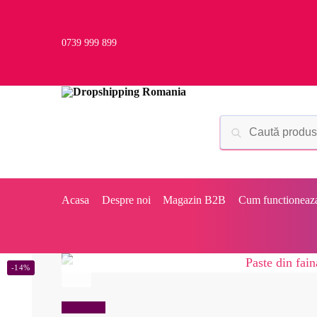
0739 999 899
Acasa
Despre noi
Magazin B2B
Cum functioneaz
-14%
Reduceri!