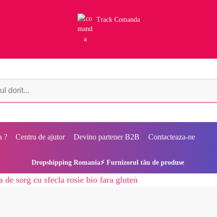
Track Comanda
a ?
Centru de ajutor
Devino partener B2B
Contacteaza-ne
Dropshipping Romania⚡ Furnizorul tău de produse