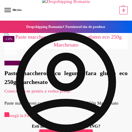
Meniu
0
Dropshipping Romania⚡ Furnizorul tău de produse
-14%
Reduceri!
Paste maccheroni cu legume fara gluten eco
250g Marchesato
Conecteaza-te pentru a vedea pretul
Paste maccheroni cu legume fara gluten eco 250g Marchesato
Adaugă la Favorite
Esti interesat de DROPSHIPPING?