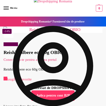
Meniu
0
Dropshipping Romania⚡ Furnizorul tău de produse
-14%
Reduceri!
Reishi pulbere eco 60g OBIO
Conecteaza-te pentru a vedea pretul
Reishi pulbere eco 60g OBIO
Adaugă la Favorite
Esti interesat de DROPSHIPPING?
Aplica pentru cont B2B