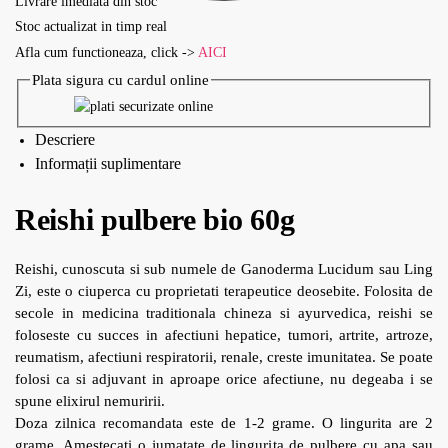
Livrare imediata din stoc
Stoc actualizat in timp real
Afla cum functioneaza, click ->
AICI
Plata sigura cu cardul online
Descriere
Informații suplimentare
Reishi pulbere bio 60g
Reishi, cunoscuta si sub numele de Ganoderma Lucidum sau Ling
Zi, este o ciuperca cu proprietati terapeutice deosebite. Folosita de
secole in medicina traditionala chineza si ayurvedica, reishi se
foloseste cu succes in afectiuni hepatice, tumori, artrite, artroze,
reumatism, afectiuni respiratorii, renale, creste imunitatea. Se poate
folosi ca si adjuvant in aproape orice afectiune, nu degeaba i se
spune elixirul nemuririi.
Doza zilnica recomandata este de 1-2 grame. O lingurita are 2
grame. Amestecati o jumatate de lingurita de pulbere cu apa sau