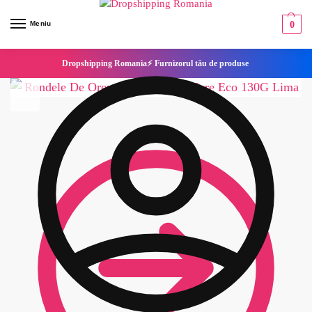
Meniu
0
Dropshipping Romania⚡ Furnizorul tău de produse