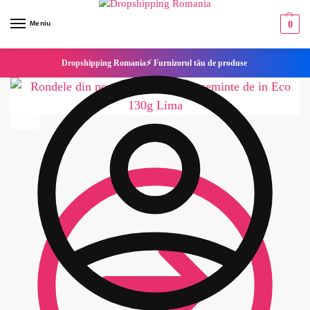
Meniu
0
Dropshipping Romania⚡ Furnizorul tău de produse