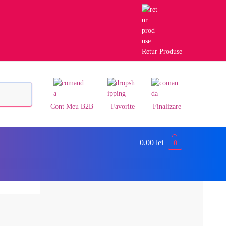
Retur Produse
Caută
Cont Meu B2B
Favorite
Finalizare
0.00
lei
0