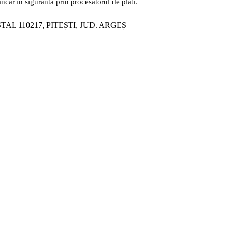
ancar in siguranta prin procesatorul de plati.
ȘTAL 110217, PITEȘTI, JUD. ARGEȘ