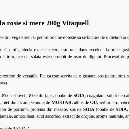
la rosie si mere 200g Vitaquell
 pentru vegetarieni si pentru oricine doreste sa se bucure de o dieta fara 
a. Cu tofu, sfecla rosie si mere, este un adaos excelent la orice gus
ta si tofu, aceasta salata este deosebit de usor de digerat. Procesul de 
e extrem de versatila. Fie ca este servita ca o gustare, sos pentru orez 
oasa.
a, 8% castraveti, 8% tofu (apa, boabe de
SOIA
, coagulant: sulfat de ca
i, otet din alcool, seminte de
MUSTAR
, albus de
OU
, ierburi aromati
idon de porumb, proteina din mazare, sos de
SOIA
(boabe de
SOIA
,
lamaie, antioxidant: acid ascorbic, extract de drojdie, arome naturale, 
e urme de TELINA.