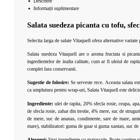
Descriere
Informații suplimentare
Salata suedeza picanta cu tofu, sfec
Selectia larga de salate Vitaquell ofera alternative variate
Salata suedeza Vitaquell are o aroma fructata si picant
ingredientelor de inalta calitate, cum ar fi uleiul de rapi
complet fara conservanti.
Sugestie de folosire:
Se serveste rece.
Aceasta salata est
ca umplutura pentru wrap-uri, Salata Vitaquell este delici
Ingrediente:
ulei de rapita, 20% sfecla rosie, ceapa, ap
de sfecla rosie, zahar din trestie, 4% mere, suc de strugur
de mere, suc de ananas, condimente, sare de mare, am
mare), stabilizatori: guma de guar si guma xantan, suc de 
Alergeni:
Vezi ingrediente cu majuscule. Poate contin