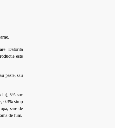
carne.
tare.
Datorita
productie este
sau paste, sau
lciu), 5% suc
ce, 0.3% sirop
 apa, sare de
aroma de fum.