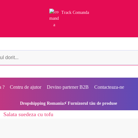
Track Comanda
a ?
Centru de ajutor
Devino partener B2B
Contacteaza-ne
Dropshipping Romania⚡ Furnizorul tău de produse