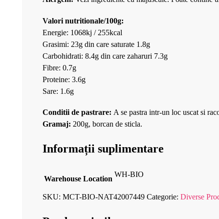
Valori nutritionale/100g:
Energie: 1068kj / 255kcal
Grasimi: 23g din care saturate 1.8g
Carbohidrati: 8.4g din care zaharuri 7.3g
Fibre: 0.7g
Proteine: 3.6g
Sare: 1.6g
Conditii de pastrare:
A se pastra intr-un loc uscat si rac
Gramaj:
200
g,
borcan de sticla.
Informații suplimentare
WH-BIO
Warehouse Location
SKU:
MCT-BIO-NAT42007449
Categorie:
Diverse Pro