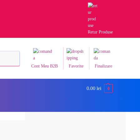
Retur Produse
Caută
Cont Meu B2B
Favorite
Finalizare
0.00
lei
0