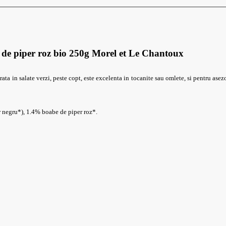
e de piper roz bio 250g Morel et Le Chantoux
ata in salate verzi, peste copt, este excelenta in tocanite sau omlete, si pentru ase
r negru*), 1.4% boabe de piper roz*.