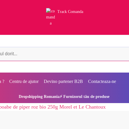
Track Comanda
a ?
Centru de ajutor
Devino partener B2B
Contacteaza-ne
Dropshipping Romania⚡ Furnizorul tău de produse