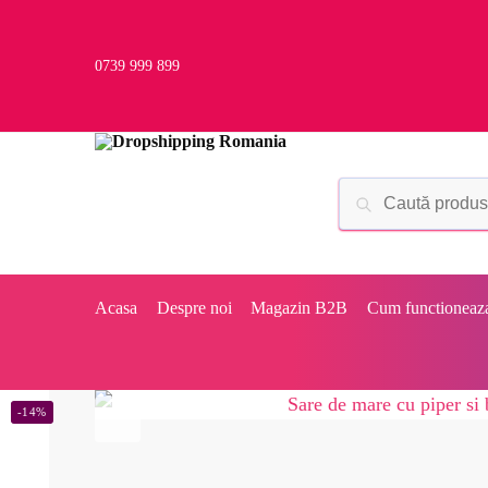
0739 999 899
Acasa
Despre noi
Magazin B2B
Cum functioneaz
-14%