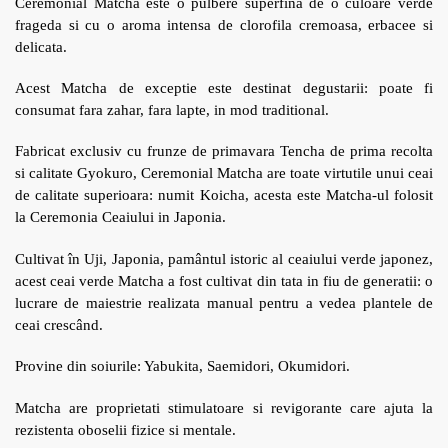
Ceremonial Matcha este o pulbere superfina de o culoare verde
frageda si cu o aroma intensa de clorofila cremoasa, erbacee si
delicata.
Acest Matcha de exceptie este destinat degustarii: poate fi
consumat fara zahar, fara lapte, in mod traditional.
Fabricat exclusiv cu frunze de primavara Tencha de prima recolta
si calitate Gyokuro, Ceremonial Matcha are toate virtutile unui ceai
de calitate superioara: numit Koicha, acesta este Matcha-ul folosit
la Ceremonia Ceaiului in Japonia.
Cultivat în Uji, Japonia, pamântul istoric al ceaiului verde japonez,
acest ceai verde Matcha a fost cultivat din tata in fiu de generatii: o
lucrare de maiestrie realizata manual pentru a vedea plantele de
ceai crescând.
Provine din soiurile: Yabukita, Saemidori, Okumidori.
Matcha are proprietati stimulatoare si revigorante care ajuta la
rezistenta oboselii fizice si mentale.