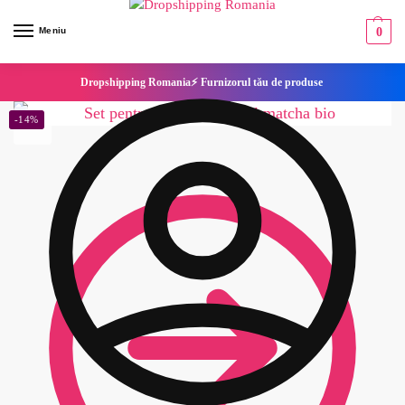
Meniu
0
Dropshipping Romania⚡ Furnizorul tău de produse
-14%