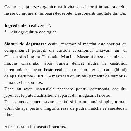
Ceaiurile japoneze organice va invita sa calatoriti în tara soarelui
rasare cu arome si mirosuri deosebite. Descoperiti traditiile din Uji.
Ingrediente:
ceai verde*.
* = din agricultura ecologica.
Sfaturi de degustare:
ceaiul ceremonial matcha este savurat cu
echipamentul potrivit: un castron ceremonial Chawan, un tel
Chasen si o lingura Chashaku Matcha. Masurati doza de pudra cu
lingura Chashaku, apoi puneti delicat pudra în castronul
ceremonial Chawan. Peste ceai se toarna un sfert de cana (60ml)
de apa fierbinte (70°C). Amestecati cu un tel (pamatuf de bambus)
pâna devine spumos.
Daca nu aveti ustensilele necesare pentru ceremonia ceaiului
japonez, le puteti achizitiona separat din magazinul nostru.
De asemenea puteti savura ceaiul si intr-un mod simplu, turnati
60ml de apa peste o lingurita rasa de pudra matcha si amestecati
bine.
A se pastra in loc uscat si racoros.