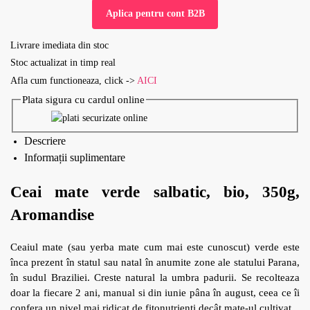
Aplica pentru cont B2B
Livrare imediata din stoc
Stoc actualizat in timp real
Afla cum functioneaza, click ->
AICI
Plata sigura cu cardul online
Descriere
Informații suplimentare
Ceai mate verde salbatic, bio, 350g,
Aromandise
Ceaiul mate (sau yerba mate cum mai este cunoscut) verde este
înca prezent în statul sau natal în anumite zone ale statului Parana,
în sudul Braziliei. Creste natural la umbra padurii. Se recolteaza
doar la fiecare 2 ani, manual si din iunie pâna în august, ceea ce îi
confera un nivel mai ridicat de fitonutrienti decât mate-ul cultivat.