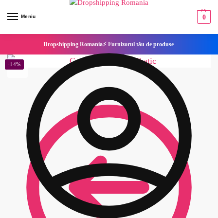
Meniu
0
Dropshipping Romania⚡ Furnizorul tău de produse
-14%