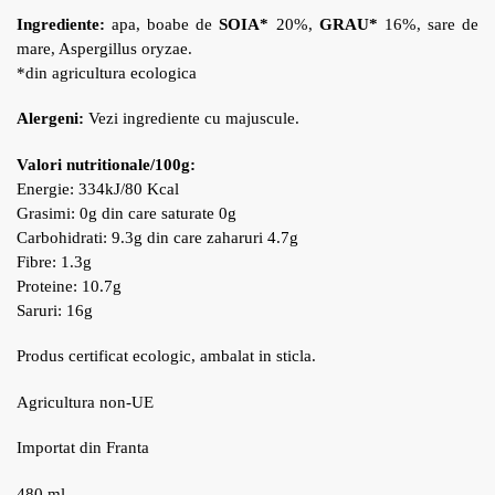
Ingrediente:
apa, boabe de
SOIA*
20%,
GRAU*
16%, sare de
mare, Aspergillus oryzae.
*din agricultura ecologica
Alergeni:
Vezi ingrediente cu majuscule.
Valori nutritionale/100g:
Energie: 334kJ/80 Kcal
Grasimi: 0g din care saturate 0g
Carbohidrati: 9.3g din care zaharuri 4.7g
Fibre: 1.3g
Proteine: 10.7g
Saruri: 16g
Produs certificat ecologic, ambalat in sticla.
Agricultura non-UE
Importat din Franta
480 ml