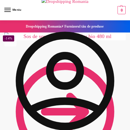
Meniu
0
Dropshipping Romania⚡ Furnizorul tău de produse
-14%