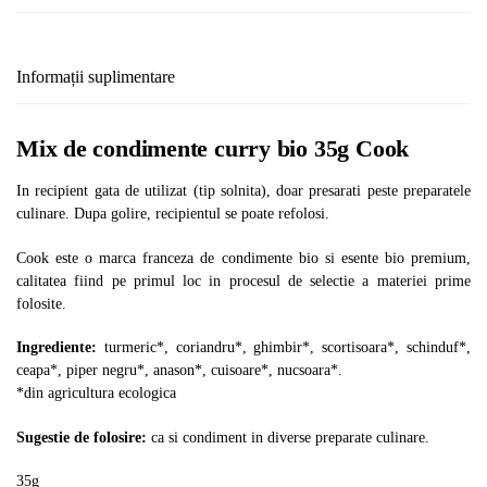
Informații suplimentare
Mix de condimente curry bio 35g Cook
In recipient gata de utilizat (tip solnita), doar presarati peste preparatele
culinare. Dupa golire, recipientul se poate refolosi.
Cook este o marca franceza de condimente bio si esente bio premium,
calitatea fiind pe primul loc in procesul de selectie a materiei prime
folosite.
Ingrediente:
turmeric*, coriandru*, ghimbir*, scortisoara*, schinduf*,
ceapa*, piper negru*, anason*, cuisoare*, nucsoara*.
*din agricultura ecologica
Sugestie de folosire:
ca si condiment in diverse preparate culinare.
35g