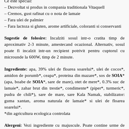
Ce este special:
– Dezvoltat si produs in compania traditionala
Vitaquell
– Cremos, g
ust rafinat cu o nota de lamaie
– Fara u
lei de palmier
– Fara lactoza si gluten, arome artificiale, coloranti si conservanti
Sugestie de folosire:
Incalziti sosul intr-o cratita timp de
aproximativ 2-3 minute, amestecand ocazional. Alternativ, sosul
poate fi incalzit intr-un recipient potrivit pentru cuptorul cu
microunde la 600W, timp de 2 minute.
Ingrediente:
apa, 39% ulei de floarea soarelui*, ulei de cocos*,
amidon de porumb*, ceapa*, proteina din mazare*, sos de
SOIA
*
(apa, boabe de
SOIA
*, sare de mare), otet de mere*, 0.3% suc de
lamaie*, zahar brut din trestie*, condimente* (piper*, turmeric*,
pudra de chili*), sare de mare, sare Kala Namak, s
tabilizator:
guma xantan, aroma naturala de lamaie* si ulei de floarea
soarelui*.
*din agricultura ecologica controlata
Alergeni:
Vezi ingrediente cu majuscule. Poate contine urme de