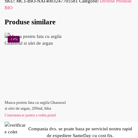
SKU:
MCT-BIO-NAT4003247705581
Categorie:
Diverse Produse
BIO
Produse similare
-14%
Masca pentru fata cu argila Ghassoul
si ulei de argan, 200ml, Isha
Conecteaza-te pentru a vedea pretul
Compania dvs. se poate baza pe serviciul nostru rapid
de expediere SameDay cu cost fix.