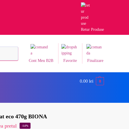
Retur Produse
Caută
Cont Meu B2B
Favorite
Finalizare
0.00
lei
0
zat eco 470g BIONA
a pretul
-14%