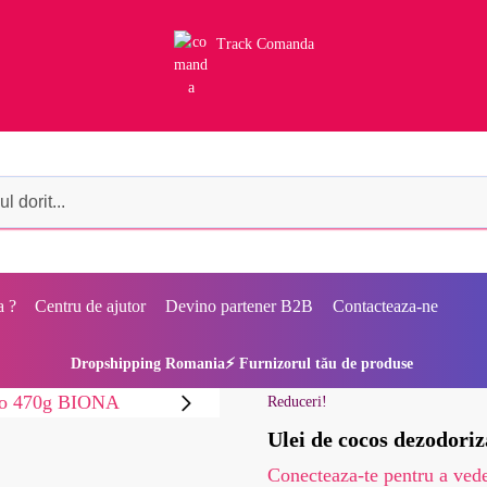
Track Comanda
a ?
Centru de ajutor
Devino partener B2B
Contacteaza-ne
Dropshipping Romania⚡ Furnizorul tău de produse
Reduceri!
Ulei de cocos dezodori
Conecteaza-te pentru a vede