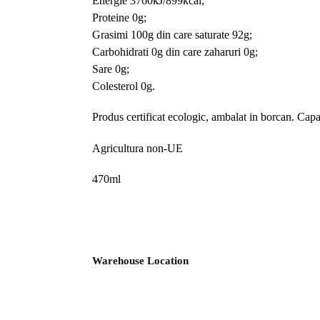
Energie 3760kJ/899kcal;
Proteine 0g;
Grasimi 100g din care saturate 92g;
Carbohidrati 0g din care zaharuri 0g;
Sare 0g;
Colesterol 0g.
Produs certificat ecologic, ambalat in borcan. Ca
Agricultura non-UE
470ml
Warehouse Location