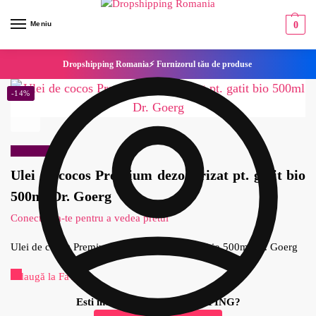
Meniu
0
Dropshipping Romania⚡ Furnizorul tău de produse
-14%
Reduceri!
Ulei de cocos Premium dezodorizat pt. gatit bio
500ml Dr. Goerg
Conecteaza-te pentru a vedea pretul
Ulei de cocos Premium dezodorizat pt. gatit bio 500ml Dr. Goerg
Adaugă la Favorite
Esti interesat de DROPSHIPPING?