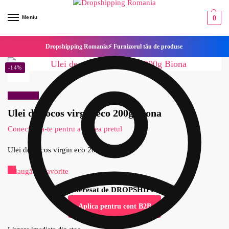
Meniu
0
Dropshipping Romania⚡ Furnizorul tău de produse
-14%
Reduceri!
Ulei de cocos virgin eco 200g Biona
Conecteaza-te pentru a vedea pretul
Ulei de cocos virgin eco 200g Biona
Adaugă la Favorite
Esti interesat de DROPSHIPPING?
Aplica pentru cont B2B