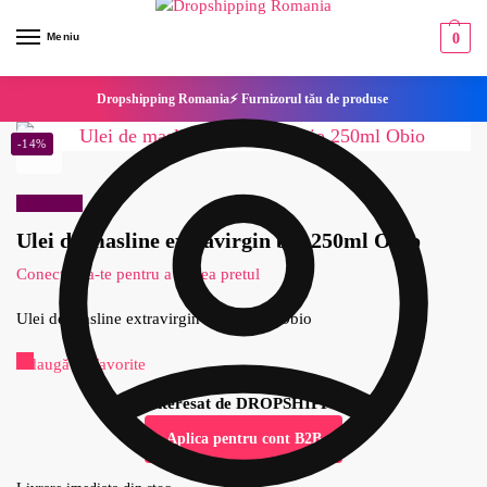
Meniu
0
Dropshipping Romania⚡ Furnizorul tău de produse
-14%
Reduceri!
Ulei de masline extravirgin bio 250ml Obio
Conecteaza-te pentru a vedea pretul
Ulei de masline extravirgin bio 250ml Obio
Adaugă la Favorite
Esti interesat de DROPSHIPPING?
Aplica pentru cont B2B