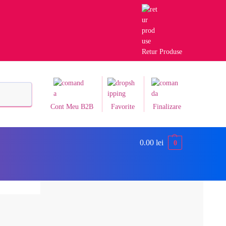
Retur Produse
Caută
Cont Meu B2B
Favorite
Finalizare
0.00
lei
0