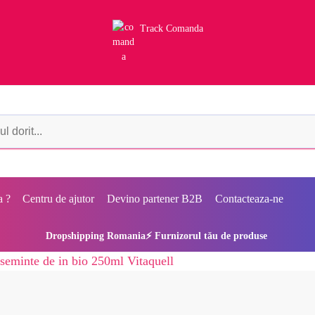
Track Comanda
a ?
Centru de ajutor
Devino partener B2B
Contacteaza-ne
Dropshipping Romania⚡ Furnizorul tău de produse