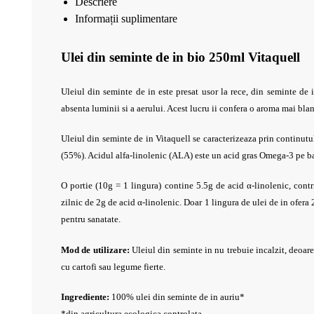
Descriere
Informații suplimentare
Ulei din seminte de in bio 250ml Vitaquell
Uleiul din seminte de in este presat usor la rece, din seminte de i
absenta luminii si a aerului. Acest lucru ii confera o aroma mai bland
Uleiul din seminte de in Vitaquell se caracterizeaza prin continutul 
(55%). Acidul alfa-linolenic (ALA) este un acid gras Omega-3 pe ba
O portie (10g = 1 lingura) c
ontine 5.5g de acid α-linolenic, contr
zilnic de 2g de acid α-linolenic. Doar 1 lingura de ulei de in ofera
pentru sanatate.
Mod de utilizare:
Uleiul din seminte in nu trebuie incalzit, deoare
cu cartofi sau legume fierte.
Ingrediente:
100%
ulei din seminte de in auriu*
*din agricultura ecologica controlata