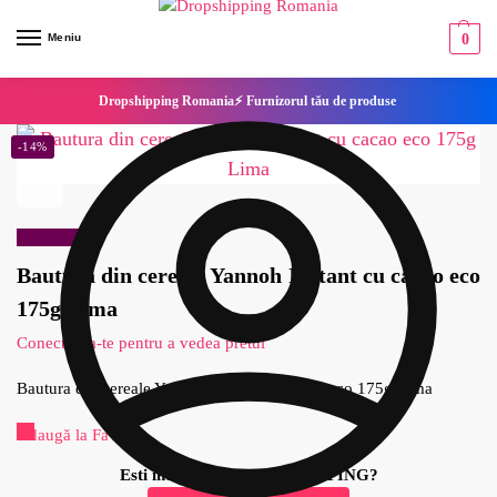
Meniu
0
Dropshipping Romania⚡ Furnizorul tău de produse
-14%
Reduceri!
Bautura din cereale Yannoh Instant cu cacao eco
175g Lima
Conecteaza-te pentru a vedea pretul
Bautura din cereale Yannoh Instant cu cacao eco 175g Lima
Adaugă la Favorite
Esti interesat de DROPSHIPPING?