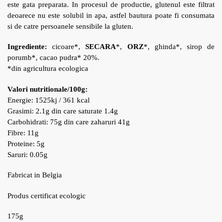
este gata preparata. In procesul de productie, glutenul este filtrat
deoarece nu este solubil in apa, astfel bautura poate fi consumata
si de catre persoanele sensibile la gluten.
Ingrediente:
cicoare*,
SECARA
*,
ORZ
*, ghinda*, sirop de
porumb*, cacao pudra* 20%.
*din agricultura ecologica
Valori nutritionale/100g:
Energie: 1525kj / 361 kcal
Grasimi: 2.1g din care saturate 1.4g
Carbohidrati: 75g din care zaharuri 41g
Fibre: 11g
Proteine: 5g
Saruri: 0.05g
Fabricat in Belgia
Produs certificat ecologic
175g