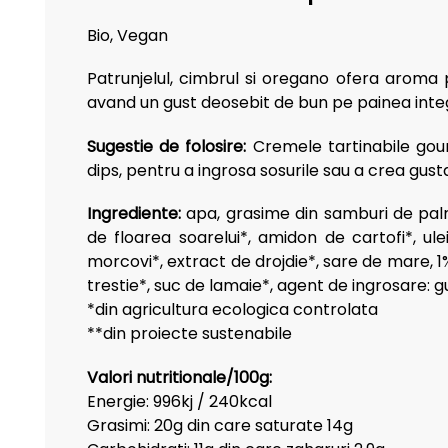
Bio, Vegan
Patrunjelul, cimbrul si oregano ofera aroma 
avand un gust deosebit de bun pe painea inte
Sugestie de folosire:
Cremele tartinabile gour
dips, pentru a ingrosa sosurile sau a crea gust
Ingrediente:
a
pa, grasime din samburi de palmi
de floarea soarelui*, amidon de cartofi*, u
morcovi*, extract de drojdie*, sare de mare, 1%
trestie*, suc de lamaie*, agent de ingrosare: 
*din agricultura ecologica controlata
**din proiecte sustenabile
Valori nutritionale/100g:
Energie: 996kj / 240kcal
Grasimi: 20g din care saturate 14g