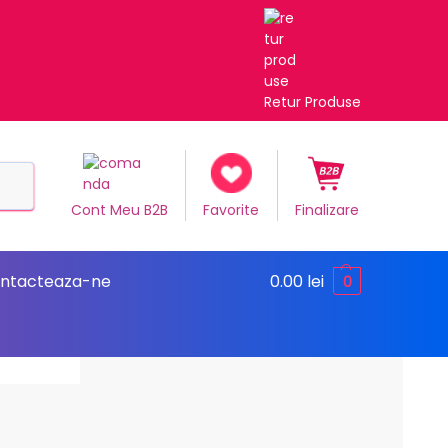
Retur Produse
Caută
Cont Meu B2B
Favorite
Finalizare
ntacteaza-ne
0.00
lei
0