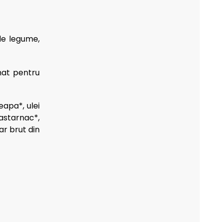
de legume,
inat pentru
eapa*, ulei
astarnac*,
ar brut din