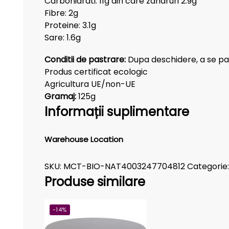
Carbohidrati: 11g din care zaharuri 2.9g
Fibre: 2g
Proteine: 3.1g
Sare: 1.6g
Conditii de pastrare:
Dupa deschidere, a se pas
Produs certificat ecologic
Agricultura UE/non-UE
Gramaj:
125g
Informații suplimentare
Warehouse Location
SKU:
MCT-BIO-NAT4003247704812
Categorie
Produse similare
-14%