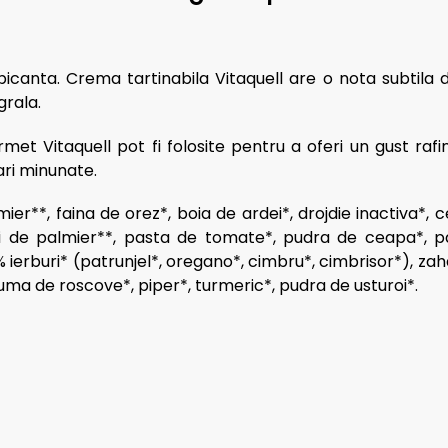
picanta. Crema tartinabila Vitaquell are o nota subtila 
grala.
met Vitaquell pot fi folosite pentru a oferi un gust raf
ari minunate.
er**, faina de orez*, boia de ardei*, drojdie inactiva*, c
lei de palmier**, pasta de tomate*, pudra de ceapa*, p
 ierburi* (patrunjel*, oregano*, cimbru*, cimbrisor*), zah
guma de roscove*, piper*, turmeric*, pudra de usturoi*.