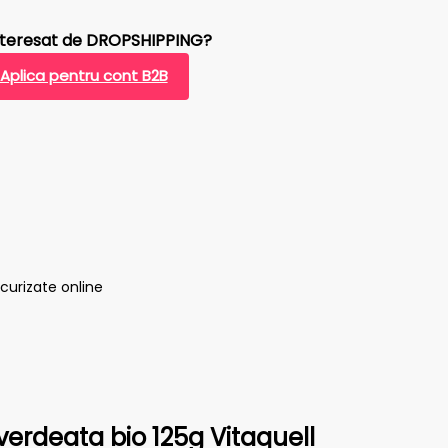
interesat de DROPSHIPPING?
Aplica pentru cont B2B
verdeata bio 125g Vitaquell