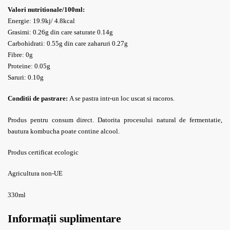
Valori nutritionale/100ml:
Energie: 19.9kj/ 4.8kcal
Grasimi: 0.26g
din care saturate 0.14g
Carbohidrati: 0.55g din care zaharuri 0.27g
Fibre: 0g
Proteine: 0.05g
Saruri: 0.10g
Conditii de pastrare:
A se pastra intr-un loc uscat si racoros.
Produs pentru consum direct. Datorita procesului natural de fermentatie,
bautura kombucha poate contine alcool.
Produs certificat ecologic
Agricultura non-UE
330ml
Informații suplimentare