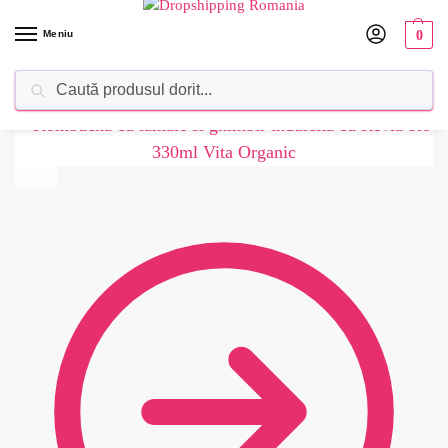
Meniu
0
Caută
Dropshipping Romania⚡ Furnizorul tău de produse