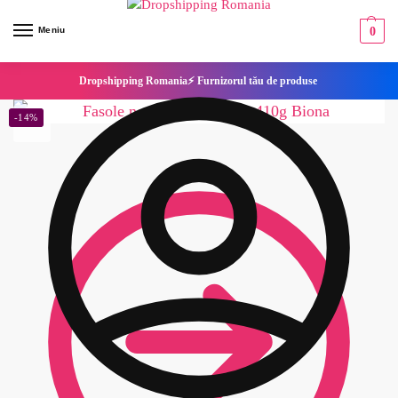
Meniu
0
Dropshipping Romania⚡ Furnizorul tău de produse
-14%