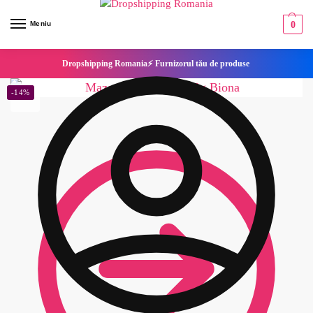
Meniu
0
Dropshipping Romania⚡ Furnizorul tău de produse
-14%