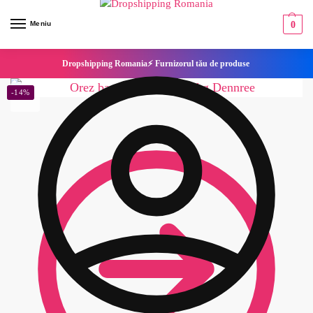
Meniu
0
Dropshipping Romania⚡ Furnizorul tău de produse
-14%