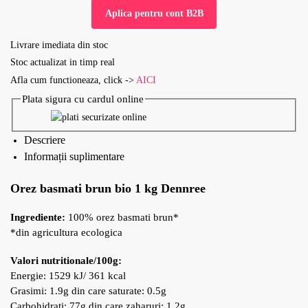
Aplica pentru cont B2B
Livrare imediata din stoc
Stoc actualizat in timp real
Afla cum functioneaza, click ->
AICI
Plata sigura cu cardul online
Descriere
Informații suplimentare
Orez basmati brun bio 1 kg Dennree
Ingrediente:
100% orez basmati brun*
*din agricultura ecologica
Valori nutritionale/100g:
Energie: 1529 kJ/ 361 kcal
Grasimi: 1.9g din care saturate: 0.5g
Carbohidrati: 77g din care zaharuri: 1.2g