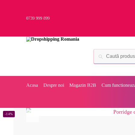
0739 999 899
Acasa
Despre noi
Magazin B2B
Cum functioneaz
-14%