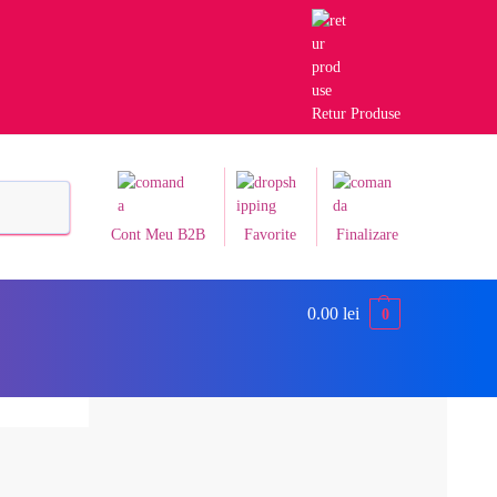
Retur Produse
Caută
Cont Meu B2B
Favorite
Finalizare
0.00
lei
0