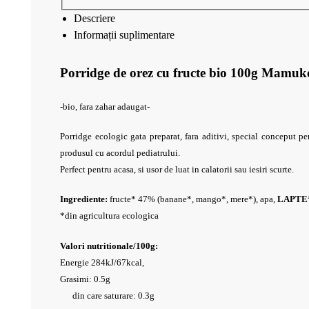
Descriere
Informații suplimentare
Porridge de orez cu fructe bio 100g Mamuk
-bio, fara zahar adaugat-
Porridge ecologic gata preparat, fara aditivi, special conceput p
produsul cu acordul pediatrului.
Perfect pentru acasa, si usor de luat in calatorii sau iesiri scurte.
Ingrediente:
fructe* 47% (banane*, mango*, mere*), apa,
LAPTE
*din agricultura ecologica
Valori nutritionale/100g:
Energie 284kJ/67kcal,
Grasimi: 0.5g
din care saturare: 0.3g