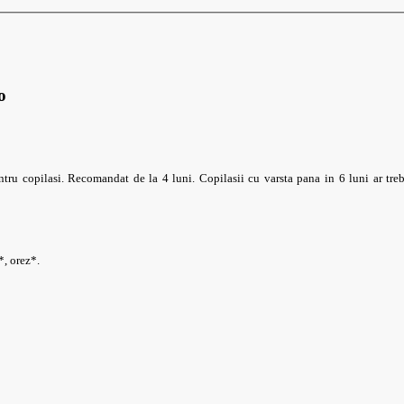
o
entru copilasi. Recomandat de la 4 luni. Copilasii cu varsta pana in 6 luni ar tr
*, orez*.