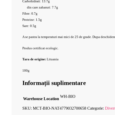
Carbohidrati: 13.7g
din care zaharuri: 7.7g
Fibre: 0.7g
Proteine: 1.5g
Sare: 0.5g
A se pastra la temperaturi mai mici de 25 de grade. Dupa deschidere,
Produs certificat ecologic.
Tara de origine:
Lituania
100g
Informații suplimentare
WH-BIO
Warehouse Location
SKU:
MCT-BIO-NAT4779032700658
Categorie:
Diver