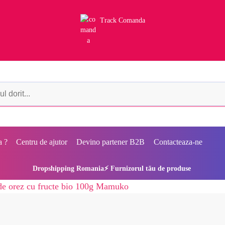
Track Comanda
a ?
Centru de ajutor
Devino partener B2B
Contacteaza-ne
Dropshipping Romania⚡ Furnizorul tău de produse