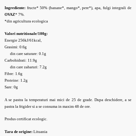
Ingrediente:
fructe* 50% (banane*, mango*, pere*), apa, fulgi integrali de
OVAZ
* 7%.
*din agricultura ecologica
Valori nutritionale/100g:
Energie 256kJ/61kcal,
Grasimi: 0.6g
din care saturare: 0.1g
Carbohidrati: 11.9g
din care zaharuri: 7.2g
Fibre: 1.6g
Proteine: 1.2g
Sare: 0g
A se pastra la temperaturi mai mici de 25 de grade. Dupa deschidere, a se
pastra la frigider si a se consuma in maxim 48 de ore.
Produs certificat ecologic.
Tara de origine:
Lituania