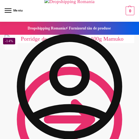
Meniu
0
Dropshipping Romania⚡ Furnizorul tău de produse
-14%