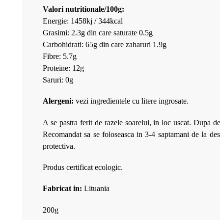
Valori nutritionale/100g:
Energie: 1458kj / 344kcal
Grasimi: 2.3g din care saturate 0.5g
Carbohidrati: 65g din care zaharuri 1.9g
Fibre: 5.7g
Proteine: 12g
Saruri: 0g
Alergeni:
vezi ingredientele cu litere ingrosate.
A se pastra ferit de razele soarelui, in loc uscat. Dupa d
Recomandat sa se foloseasca in 3-4 saptamani de la de
protectiva.
Produs certificat ecologic.
Fabricat in:
Lituania
200g