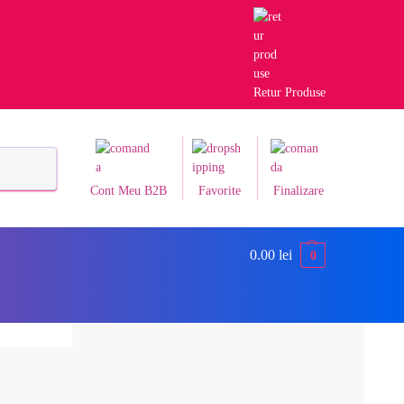
Retur Produse
Caută
Cont Meu B2B
Favorite
Finalizare
0.00
lei
0