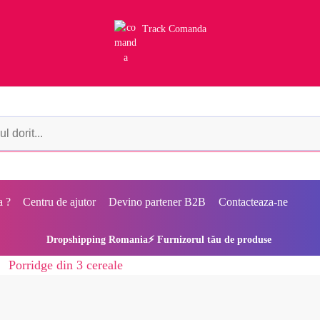
Track Comanda
a ?
Centru de ajutor
Devino partener B2B
Contacteaza-ne
Dropshipping Romania⚡ Furnizorul tău de produse