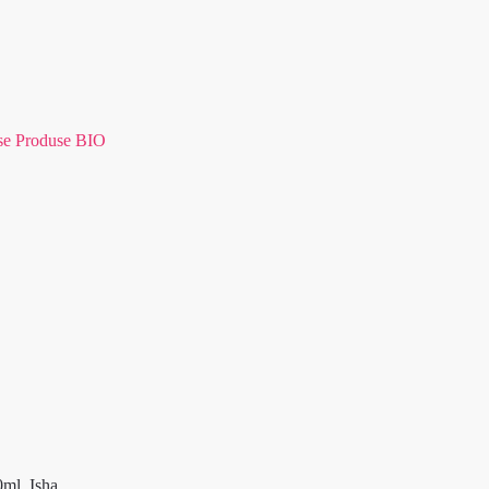
se Produse BIO
0ml, Isha